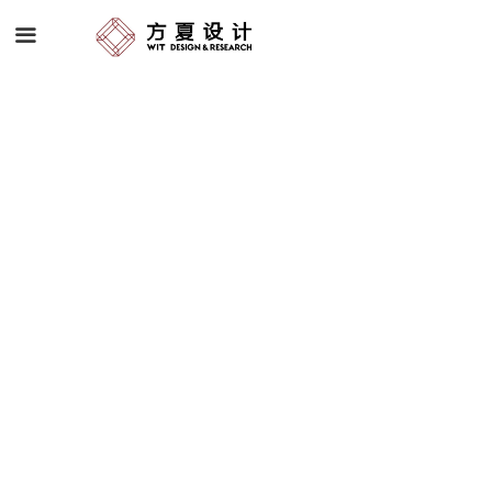
首页 HOME
끀
空间设计 SPATIAL DESIGN
软装研发与工程 FF&E
品牌策略 BRAND STRATEGY
艺术顾问 ART CONSULTANT
我们 ABOUT US
奖项 AWARDS
动态 NEWS
联系方式 CONTACT