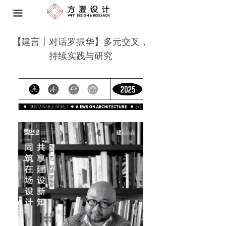
首页 HOME
끀
空间设计 SPATIAL DESIGN
【建言丨对话罗振华】多元交叉，
持续实践与研究
软装研发与工程 FF&E
品牌策略 BRAND STRATEGY
艺术顾问 ART CONSULTANT
我们 ABOUT US
奖项 AWARDS
动态 NEWS
联系方式 CONTACT