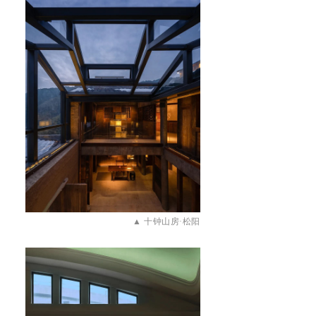
▲
十钟山房·松阳