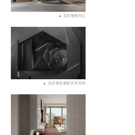
▲
北京斐驰办公
▲
北京寰亚摄影艺术空间