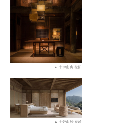
▲
十钟山房·松阳
▲
十钟山房·秦岭