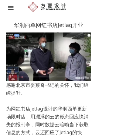
首页 HOME
끀
空间设计 SPATIAL DESIGN
华润西单网红书店Jetlag开业
软装研发与工程 FF&E
品牌策略 BRAND STRATEGY
艺术顾问 ART CONSULTANT
我们 ABOUT US
感谢北京市委蔡奇书记的关怀，我们继
奖项 AWARDS
续提升。
动态 NEWS
为网红书店Jetlag设计的华润西单更新
联系方式 CONTACT
场限时店，用漂浮的云的形态回应快消
失的报刊亭，同时数据云暗喻当下获取
信息的方式，云还回应了Jetlag的快